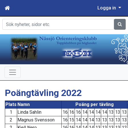
Logga in
Sök
Poängtävling 2022
Plats
Namn
Poäng per tävling
1
Linda Sahlin
16
16
16
14
14
14
14
13
13
13
2
Magnus Svensson
16
15
14
14
14
13
13
13
13
13
2
Kjell Nero
16
16
14
14
14
13
13
13
13
12