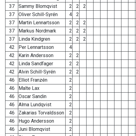
37
Sammy Blomqvist
2
2
2
37
Oliver Schill-Syrén
4
2
37
Martin Lennartsson
2
2
2
37
Markus Nordmark
2
2
2
37
Linda Kindgren
2
2
2
42
Per Lennartsson
4
42
Karin Andersson
2
2
42
Linda Sandfager
2
2
42
Alvin Schill-Syrén
2
2
46
Elliot Franzén
2
46
Malte Lax
2
46
Oscar Sandin
2
46
Alma Lundqvist
2
46
Zakarias Torvaldsson
2
46
Hugo Andersson
2
46
Juni Blomqvist
2