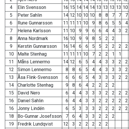
4
Elin Svensson
16
15
14
14
14
13
13
13
13
10
5
Peter Sahlin
14
12
10
10
10
8
8
7
7
7
6
Rune Gunnarsson
11
11
11
10
9
8
6
5
5
4
7
Helena Karlsson
11
10
9
9
6
6
4
4
3
2
8
Anna Nordmark
16
10
9
9
8
5
2
2
9
Kerstin Gunnarsson
16
14
6
6
5
5
2
2
2
2
10
Malte Stenhag
11
11
11
10
7
2
2
1
1
11
Måns Lennermo
14
12
6
5
4
4
3
3
2
2
12
Simon Lennermo
8
8
6
5
4
4
3
3
3
2
13
Åsa Flink-Svensson
6
6
6
5
4
3
3
3
2
2
14
Charlotte Stenhag
9
8
6
4
2
2
2
2
15
David Nero
6
4
4
3
3
3
2
2
2
2
16
Daniel Sahlin
6
4
4
3
3
2
2
2
2
2
16
Jonny Lindén
6
5
3
3
3
2
2
2
2
2
18
Bo-Gunnar Josefsson
7
6
4
3
3
2
2
2
19
Fredrik Lundqvist
12
3
2
2
2
2
2