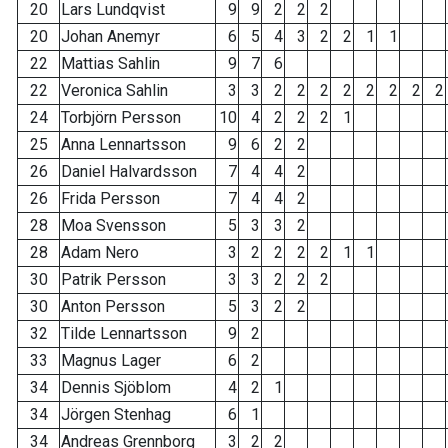
20
Lars Lundqvist
9
9
2
2
2
20
Johan Anemyr
6
5
4
3
2
2
1
1
22
Mattias Sahlin
9
7
6
22
Veronica Sahlin
3
3
2
2
2
2
2
2
2
2
24
Torbjörn Persson
10
4
2
2
2
1
25
Anna Lennartsson
9
6
2
2
26
Daniel Halvardsson
7
4
4
2
26
Frida Persson
7
4
4
2
28
Moa Svensson
5
3
3
2
28
Adam Nero
3
2
2
2
2
1
1
30
Patrik Persson
3
3
2
2
2
30
Anton Persson
5
3
2
2
32
Tilde Lennartsson
9
2
33
Magnus Lager
6
2
34
Dennis Sjöblom
4
2
1
34
Jörgen Stenhag
6
1
34
Andreas Grennborg
3
2
2