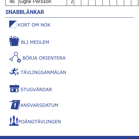
46
Signe Persson
2
SNABBLÄNKAR