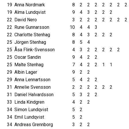
19
Anna Nordmark
8
2
2
2
2
2
2
2
19
Alma Lundqvist
9
4
3
2
2
2
22
David Nero
3
2
2
2
2
2
2
2
22
Rune Gunnarsson
10
4
4
3
22
Charlotte Stenhag
8
4
3
2
2
2
25
Jörgen Stenhag
8
5
4
25
Åsa Flink-Svensson
4
3
2
2
2
2
2
25
Oscar Sandin
9
4
2
2
25
Malte Stenhag
7
4
2
2
1
1
29
Albin Lager
9
2
2
29
Anna Lennartsson
5
4
2
2
31
Annelie Svensson
2
2
2
2
2
2
31
Daniel Halvardsson
5
3
2
2
33
Linda Kindgren
4
2
2
34
Simon Lundqvist
5
2
34
Emil Lundqvist
5
2
34
Andreas Grennborg
3
2
2