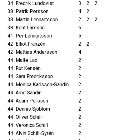
34
Fredrik Lundqvist
3
2
2
38
Patrik Persson
4
2
38
Martin Lennartsson
2
2
2
38
Kent Larsson
6
41
Per Lennartsson
5
42
Elliot Franzén
2
2
42
Mattias Andersson
4
44
Malte Lax
2
44
Rut Kensén
2
44
Sara Fredriksson
2
44
Monica Karlsson-Sandin
2
44
Arne Sandin
2
44
Adam Persson
2
44
Dennis Sjöblom
2
44
Oliver Schill
2
44
Veronica Schill
2
44
Alvin Schill-Syrén
2