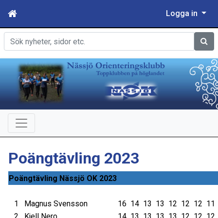
Logga in
Sök
Poängtävling 2023
Poängtävling Nässjö OK 2023
1
Magnus Svensson
16
14
13
13
12
12
12
11
2
Kjell Nero
14
13
13
13
13
12
12
12