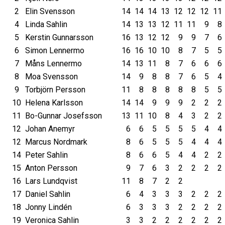
2
Elin Svensson
14
14
14
13
12
12
12
11
4
Linda Sahlin
14
13
13
12
11
11
9
8
5
Kerstin Gunnarsson
16
13
12
12
9
9
7
6
6
Simon Lennermo
16
16
10
10
8
7
5
5
7
Måns Lennermo
14
13
11
8
7
6
6
6
8
Moa Svensson
14
9
8
8
7
6
5
4
9
Torbjörn Persson
11
8
8
8
8
8
5
5
10
Helena Karlsson
14
14
9
9
9
2
2
2
11
Bo-Gunnar Josefsson
13
11
10
8
4
3
2
2
12
Johan Anemyr
6
6
5
5
5
5
4
4
12
Marcus Nordmark
8
6
5
5
5
4
4
4
14
Peter Sahlin
8
6
6
5
4
4
2
2
15
Anton Persson
9
7
6
3
2
2
2
2
16
Lars Lundqvist
11
8
7
2
2
17
Daniel Sahlin
6
4
3
3
3
2
2
2
18
Jonny Lindén
6
3
3
3
2
2
2
2
19
Veronica Sahlin
3
3
2
2
2
2
2
2