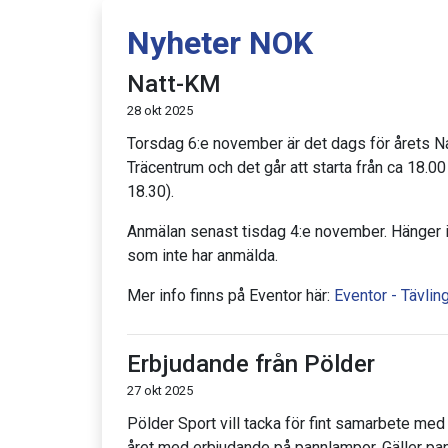
Nyheter NOK
Natt-KM
28 okt 2025
Torsdag 6:e november är det dags för årets N
Träcentrum och det går att starta från ca 18.00
18.30).
Anmälan senast tisdag 4:e november. Hänger int
som inte har anmälda.
Mer info finns på Eventor här:
Eventor - Tävlin
Erbjudande från Pölder
27 okt 2025
Pölder Sport vill tacka för fint samarbete me
året med erbjudande på pannlampor. Gäller pa