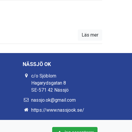
Läs mer
NÄSSJÖ OK
c/o Sjöblom
Hagarydsgatan 8
SE-571 42 Nässjö
nassjo.ok@gmail.com
https://www.nassjook.se/