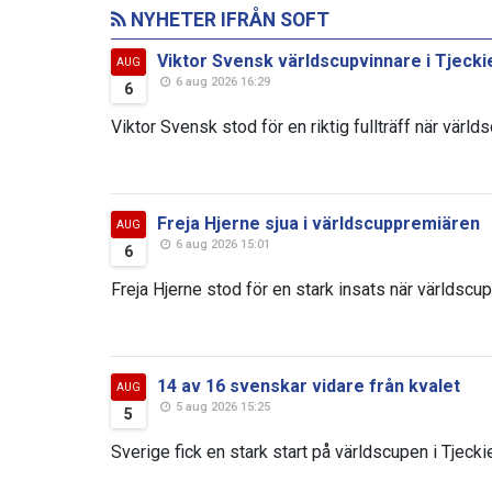
NYHETER IFRÅN SOFT
Viktor Svensk världscupvinnare i Tjecki
AUG
6 aug 2026 16:29
6
Viktor Svensk stod för en riktig fullträff när värld
Freja Hjerne sjua i världscuppremiären
AUG
6 aug 2026 15:01
6
Freja Hjerne stod för en stark insats när världscup
14 av 16 svenskar vidare från kvalet
AUG
5 aug 2026 15:25
5
Sverige fick en stark start på världscupen i Tjeckie