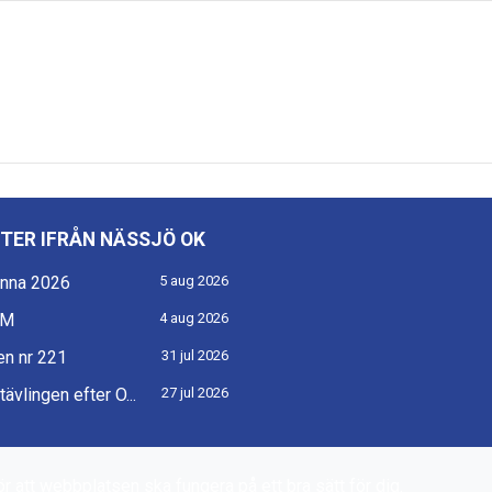
TER IFRÅN NÄSSJÖ OK
nna 2026
5 aug 2026
KM
4 aug 2026
n nr 221
31 jul 2026
ävlingen efter O...
27 jul 2026
r att webbplatsen ska fungera på ett bra sätt för dig.