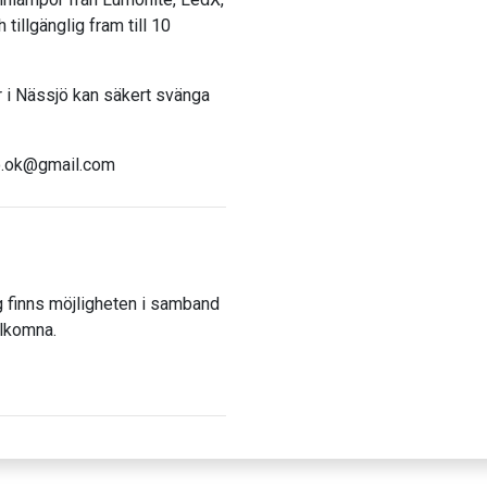
tillgänglig fram till 10
r i Nässjö kan säkert svänga
ssjo.ok@gmail.com
ag finns möjligheten i samband
älkomna.