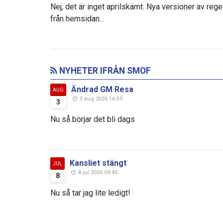
Nej, det är inget aprilskämt. Nya versioner av reg
från hemsidan...
NYHETER IFRÅN SMOF
Ändrad GM Resa
AUG
3 aug 2026 16:39
3
Nu så börjar det bli dags
Kansliet stängt
JUL
8 jul 2026 09:45
8
Nu så tar jag lite ledigt!