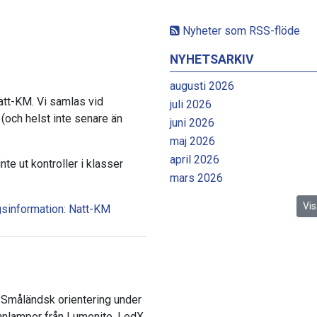
Nyheter som RSS-flöde
NYHETSARKIV
augusti 2026
att-KM. Vi samlas vid
juli 2026
 (och helst inte senare än
juni 2026
maj 2026
april 2026
e ut kontroller i klasser
mars 2026
Vis
gsinformation: Natt-KM
d Småländsk orientering under
nnlampor från Lumonite, LedX,