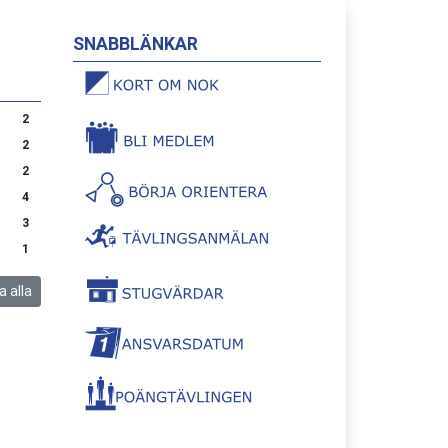
SNABBLÄNKAR
2
2
2
4
3
1
a alla