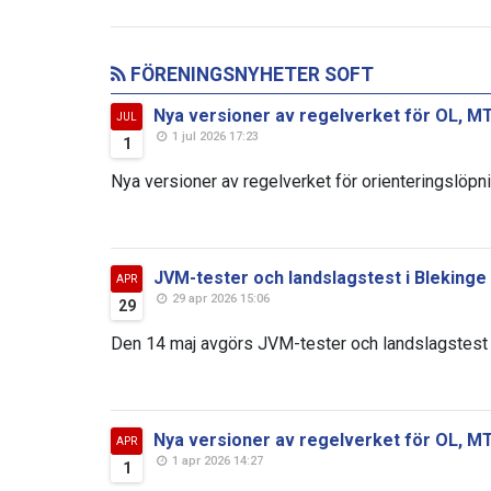
FÖRENINGSNYHETER SOFT
Nya versioner av regelverket för OL, MT
JUL
1 jul 2026 17:23
1
Nya versioner av regelverket för orienteringslöpni
JVM-tester och landslagstest i Blekinge
APR
29 apr 2026 15:06
29
Den 14 maj avgörs JVM-tester och landslagstest i
Nya versioner av regelverket för OL, M
APR
1 apr 2026 14:27
1