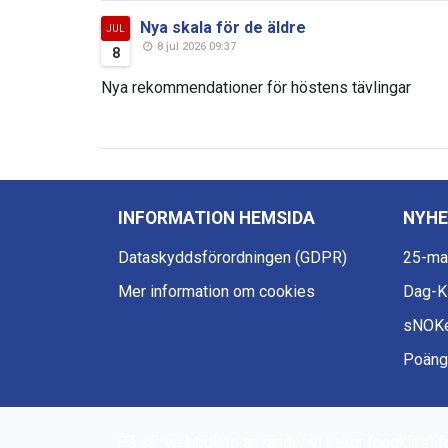
Nya skala för de äldre
JUL
8 jul 2026 09:37
8
Nya rekommendationer för höstens tävlingar
INFORMATION HEMSIDA
NYHE
Dataskyddsförordningen (GDPR)
25-ma
Mer information om cookies
Dag-
sNOKe
Poängt
På vår webbplats använder vi kakor (cookies) fö