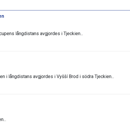
en
scupens långdistans avgjordes i Tjeckien...
en i långdistans avgjordes i Vyšší Brod i södra Tjeckien...
n...