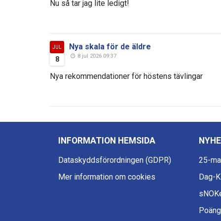
Nu så tar jag lite ledigt!
Nya skala för de äldre
JUL
8 jul 2026 09:37
8
Nya rekommendationer för höstens tävlingar
INFORMATION HEMSIDA
NYHE
Dataskyddsförordningen (GDPR)
25-ma
Mer information om cookies
Dag-
sNOKe
Poängt