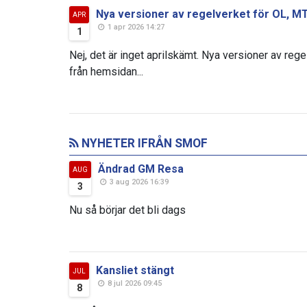
Nya versioner av regelverket för OL, M
APR
1 apr 2026 14:27
1
Nej, det är inget aprilskämt. Nya versioner av reg
från hemsidan...
NYHETER IFRÅN SMOF
Ändrad GM Resa
AUG
3 aug 2026 16:39
3
Nu så börjar det bli dags
Kansliet stängt
JUL
8 jul 2026 09:45
8