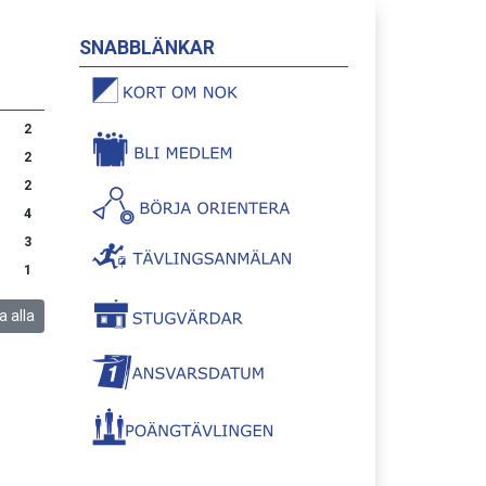
SNABBLÄNKAR
2
2
2
4
3
1
a alla