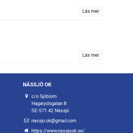
Läs mer
Läs mer
NÄSSJÖ OK
c/o Sjöblom
Hagarydsgatan 8
SE-571 42 Nässjö
nassjo.ok@gmail.com
https://www.nassjook.se/