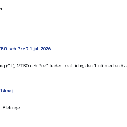
n...
BO och PreO 1 juli 2026
ng (OL), MTBO och PreO träder i kraft idag, den 1 juli, med en öv
 14maj
 Blekinge...