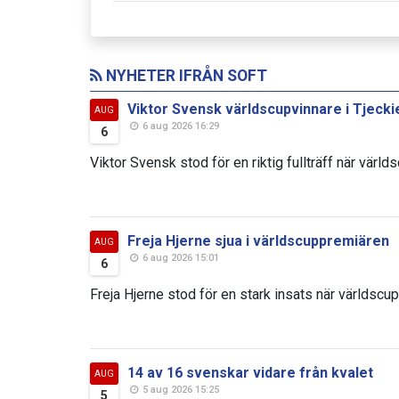
NYHETER IFRÅN SOFT
Viktor Svensk världscupvinnare i Tjecki
AUG
6 aug 2026 16:29
6
Viktor Svensk stod för en riktig fullträff när värld
Freja Hjerne sjua i världscuppremiären
AUG
6 aug 2026 15:01
6
Freja Hjerne stod för en stark insats när världscup
14 av 16 svenskar vidare från kvalet
AUG
5 aug 2026 15:25
5