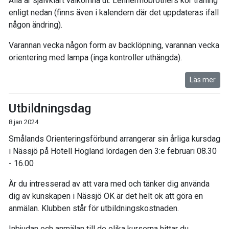
Alla är självklart välkomna ut. Lennermobrothers kör träning
enligt nedan (finns även i kalendern där det uppdateras ifall
någon ändring).
Varannan vecka någon form av backlöpning, varannan vecka
orientering med lampa (inga kontroller uthängda).
Läs mer
Utbildningsdag
8 jan 2024
Smålands Orienteringsförbund arrangerar sin årliga kursdag
i Nässjö på Hotell Högland lördagen den 3:e februari 08.30
- 16.00
Är du intresserad av att vara med och tänker dig använda
dig av kunskapen i Nässjö OK är det helt ok att göra en
anmälan. Klubben står för utbildningskostnaden.
Inbjudan och anmälan till de olika kurserna hittar du