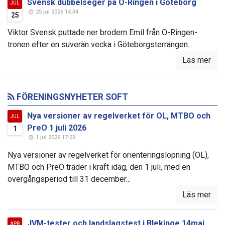
Svensk dubbelseger på O-Ringen i Göteborg
JUL
25 jul 2026 14:34
25
Viktor Svensk puttade ner brodern Emil från O-Ringen-
tronen efter en suverän vecka i Göteborgsterrängen...
Läs mer
FÖRENINGSNYHETER SOFT
Nya versioner av regelverket för OL, MTBO och
JUL
PreO 1 juli 2026
1
1 jul 2026 17:23
Nya versioner av regelverket för orienteringslöpning (OL),
MTBO och PreO träder i kraft idag, den 1 juli, med en
övergångsperiod till 31 december...
Läs mer
JVM-tester och landslagstest i Blekinge 14maj
APR