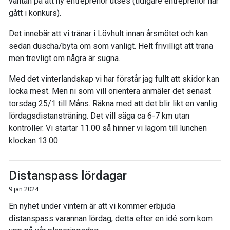
väntan på att ny entreprenör utses (tidigare entreprenör har
gått i konkurs).
Det innebär att vi tränar i Lövhult innan årsmötet och kan
sedan duscha/byta om som vanligt. Helt frivilligt att träna
men trevligt om några är sugna.
Med det vinterlandskap vi har förstår jag fullt att skidor kan
locka mest. Men ni som vill orientera anmäler det senast
torsdag 25/1 till Måns. Räkna med att det blir likt en vanlig
lördagsdistansträning. Det vill säga ca 6-7 km utan
kontroller. Vi startar 11.00 så hinner vi lagom till lunchen
klockan 13.00
Distanspass lördagar
9 jan 2024
En nyhet under vintern är att vi kommer erbjuda
distanspass varannan lördag, detta efter en idé som kom