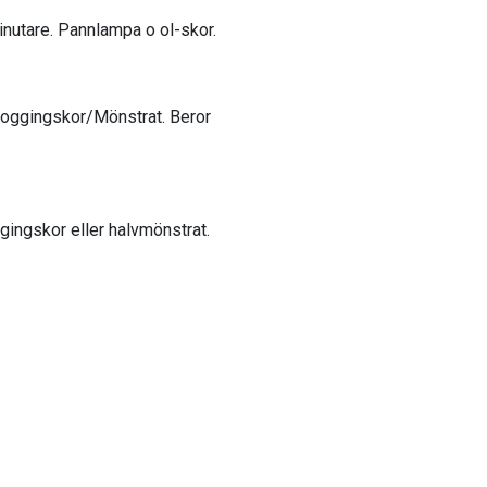
nutare. Pannlampa o ol-skor.
Joggingskor/Mönstrat. Beror
ggingskor eller halvmönstrat.