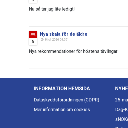
Nu så tar jag lite ledigt!
Nya skala för de äldre
JUL
8 jul 2026 09:37
8
Nya rekommendationer för höstens tävlingar
INFORMATION HEMSIDA
NYHE
Dataskyddsförordningen (GDPR)
25-ma
Mer information om cookies
Dag-
sNOKe