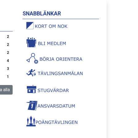
SNABBLÄNKAR
2
2
2
4
3
1
a alla