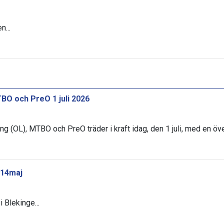
n...
BO och PreO 1 juli 2026
ng (OL), MTBO och PreO träder i kraft idag, den 1 juli, med en öv
 14maj
 Blekinge...