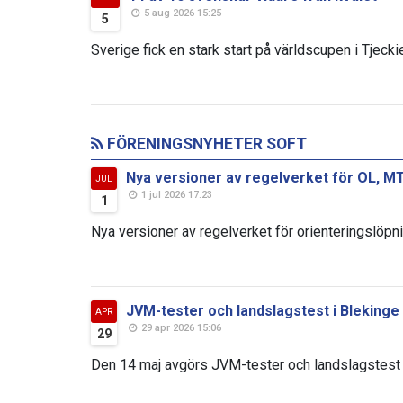
5 aug 2026 15:25
5
Sverige fick en stark start på världscupen i Tjeckie
FÖRENINGSNYHETER SOFT
Nya versioner av regelverket för OL, MT
JUL
1 jul 2026 17:23
1
Nya versioner av regelverket för orienteringslöpni
JVM-tester och landslagstest i Blekinge
APR
29 apr 2026 15:06
29
Den 14 maj avgörs JVM-tester och landslagstest i