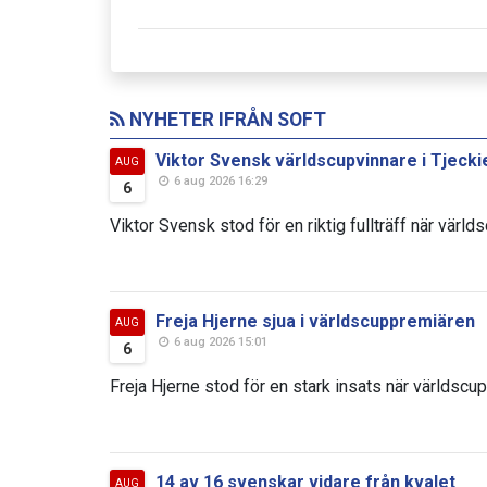
NYHETER IFRÅN SOFT
Viktor Svensk världscupvinnare i Tjecki
AUG
6 aug 2026 16:29
6
Viktor Svensk stod för en riktig fullträff när värld
Freja Hjerne sjua i världscuppremiären
AUG
6 aug 2026 15:01
6
Freja Hjerne stod för en stark insats när världscup
14 av 16 svenskar vidare från kvalet
AUG