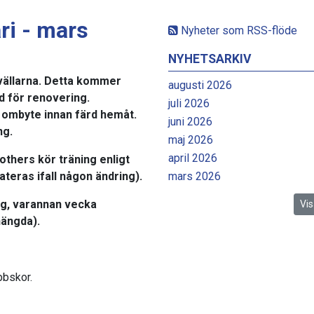
ri - mars
Nyheter som RSS-flöde
NYHETSARKIV
kvällarna. Detta kommer
augusti 2026
d för renovering.
juli 2026
 ombyte innan färd hemåt.
juni 2026
ång.
maj 2026
april 2026
others kör träning enligt
ateras ifall någon ändring).
mars 2026
g, varannan vecka
Vis
hängda).
bbskor.