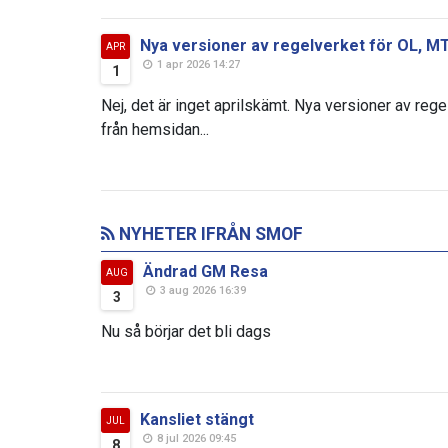
Nya versioner av regelverket för OL, M
APR
1 apr 2026 14:27
1
Nej, det är inget aprilskämt. Nya versioner av reg
från hemsidan...
NYHETER IFRÅN SMOF
Ändrad GM Resa
AUG
3 aug 2026 16:39
3
Nu så börjar det bli dags
Kansliet stängt
JUL
8 jul 2026 09:45
8