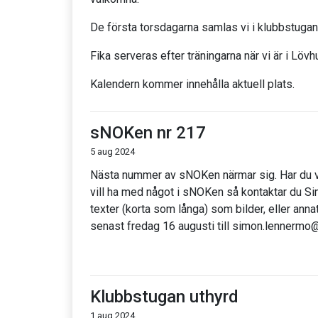
De första torsdagarna samlas vi i klubbstuga
Fika serveras efter träningarna när vi är i Lövh
Kalendern kommer innehålla aktuell plats.
sNOKen nr 217
5 aug 2024
Nästa nummer av sNOKen närmar sig. Har du va
vill ha med något i sNOKen så kontaktar du Si
texter (korta som långa) som bilder, eller annat
senast fredag 16 augusti till simon.lennerm
Klubbstugan uthyrd
1 aug 2024