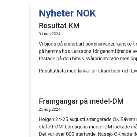
Nyheter NOK
Resultat KM
31 aug 2024
Vi bjöds på underbart sommarväder, kanske t o
på hemma hos Larssons för genomförande av
testade på den bitvis svårorienterade men ö
Resultatlista med länkar till sträcktider och Liv
Framgångar på medel-DM
25 aug 2024
Helgen 24-25 augusti arrangerade OK Bävern
stafett-DM. Lördagens medel-DM lockade mång
Det var över 800 startande. Nässjö OK hade f