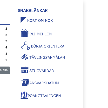
SNABBLÄNKAR
2
2
2
4
3
1
a alla