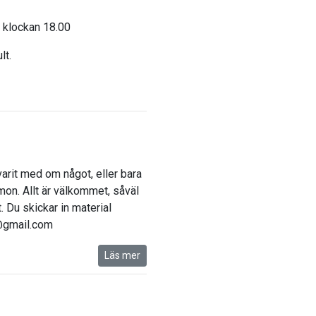
n klockan 18.00
ult.
rit med om något, eller bara
mon. Allt är välkommet, såväl
. Du skickar in material
o@gmail.com
Läs mer