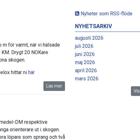
Nyheter som RSS-flöde
NYHETSARKIV
augusti 2026
 m för varmt, när vi hälsade
juli 2026
 KM. Drygt 20 NOKare
juni 2026
ppna skogen.
maj 2026
april 2026
elox hittar ni
här
mars 2026
Läs mer
Vis
 medel-DM respektive
a orienterare ut i skogen.
lera löpare som sprang och två