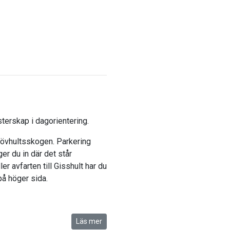
terskap i dagorientering.
 Lövhultsskogen. Parkering
r du in där det står
er avfarten till Gisshult har du
 på höger sida.
Läs mer