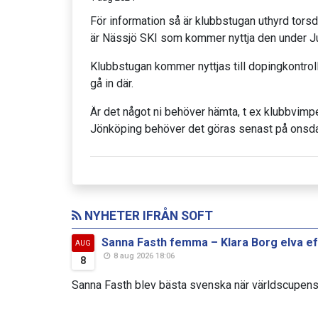
För information så är klubbstugan uthyrd torsd
är Nässjö SKI som kommer nyttja den under Ju
Klubbstugan kommer nyttjas till dopingkontroll v
gå in där.
Är det något ni behöver hämta, t ex klubbvimpel 
Jönköping behöver det göras senast på onsd
NYHETER IFRÅN SOFT
Sanna Fasth femma – Klara Borg elva ef
AUG
8 aug 2026 18:06
8
Sanna Fasth blev bästa svenska när världscupens 