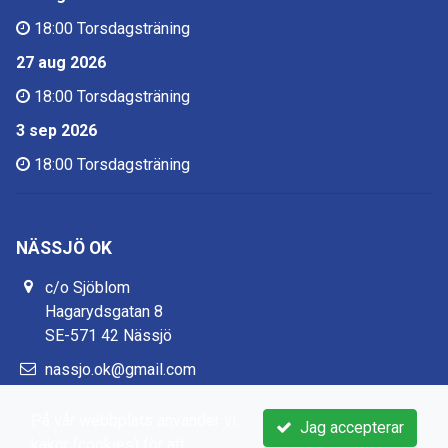
18:00
Torsdagsträning
27 aug 2026
18:00
Torsdagsträning
3 sep 2026
18:00
Torsdagsträning
NÄSSJÖ OK
c/o Sjöblom
Hagarydsgatan 8
SE-571 42 Nässjö
nassjo.ok@gmail.com
https://www.nassjook.se/
På vår webbplats använder vi
Jag accepterar
kakor (cookies) för att