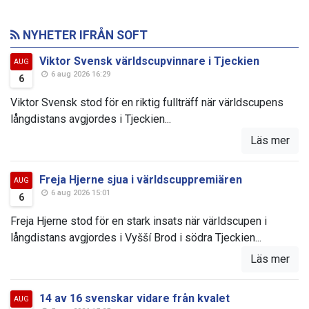
NYHETER IFRÅN SOFT
Viktor Svensk världscupvinnare i Tjeckien
AUG
6 aug 2026 16:29
6
Viktor Svensk stod för en riktig fullträff när världscupens
långdistans avgjordes i Tjeckien...
Läs mer
Freja Hjerne sjua i världscuppremiären
AUG
6 aug 2026 15:01
6
Freja Hjerne stod för en stark insats när världscupen i
långdistans avgjordes i Vyšší Brod i södra Tjeckien...
Läs mer
14 av 16 svenskar vidare från kvalet
AUG