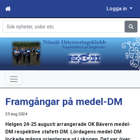
Logga in
Sök
Framgångar på medel-DM
25 aug 2024
Helgen 24-25 augusti arrangerade OK Bävern medel-
DM respektive stafett-DM. Lördagens medel-DM
lockade många orienterare ut i skogen. Det var över