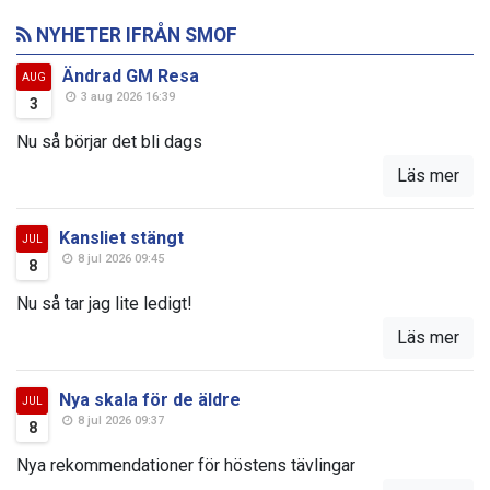
NYHETER IFRÅN SMOF
Ändrad GM Resa
AUG
3 aug 2026 16:39
3
Nu så börjar det bli dags
Läs mer
Kansliet stängt
JUL
8 jul 2026 09:45
8
Nu så tar jag lite ledigt!
Läs mer
Nya skala för de äldre
JUL
8 jul 2026 09:37
8
Nya rekommendationer för höstens tävlingar