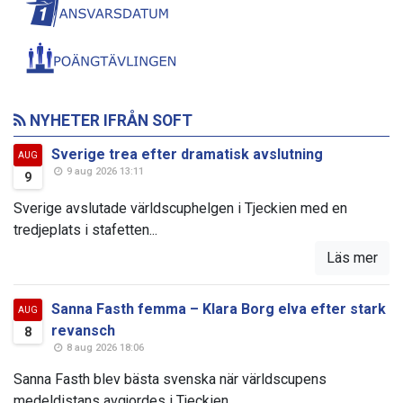
NYHETER IFRÅN SOFT
Sverige trea efter dramatisk avslutning
AUG
9 aug 2026 13:11
9
Sverige avslutade världscuphelgen i Tjeckien med en
tredjeplats i stafetten...
Läs mer
Sanna Fasth femma – Klara Borg elva efter stark
AUG
revansch
8
8 aug 2026 18:06
Sanna Fasth blev bästa svenska när världscupens
medeldistans avgjordes i Tjeckien...