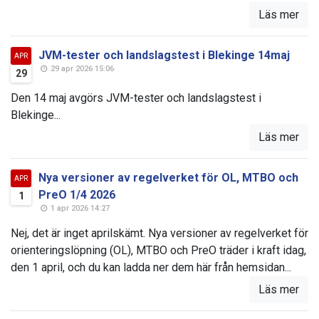
Läs mer
JVM-tester och landslagstest i Blekinge 14maj
APR
29 apr 2026 15:06
29
Den 14 maj avgörs JVM-tester och landslagstest i
Blekinge...
Läs mer
Nya versioner av regelverket för OL, MTBO och
APR
PreO 1/4 2026
1
1 apr 2026 14:27
Nej, det är inget aprilskämt. Nya versioner av regelverket för
orienteringslöpning (OL), MTBO och PreO träder i kraft idag,
den 1 april, och du kan ladda ner dem här från hemsidan...
Läs mer