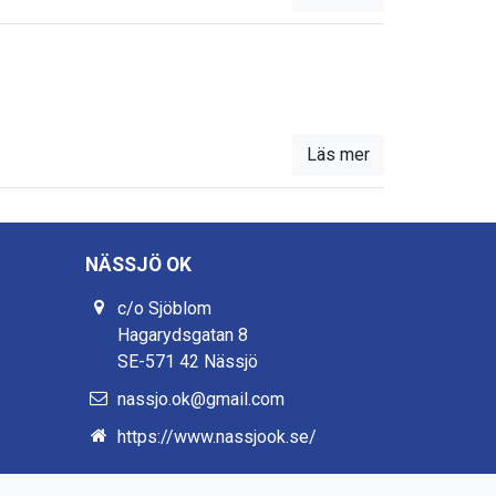
Läs mer
NÄSSJÖ OK
c/o Sjöblom
Hagarydsgatan 8
SE-571 42 Nässjö
nassjo.ok@gmail.com
https://www.nassjook.se/