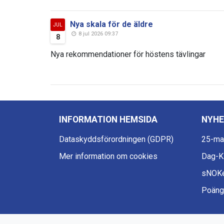
Nya skala för de äldre
JUL
8 jul 2026 09:37
8
Nya rekommendationer för höstens tävlingar
INFORMATION HEMSIDA
NYHE
Dataskyddsförordningen (GDPR)
25-ma
Mer information om cookies
Dag-
sNOKe
Poängt