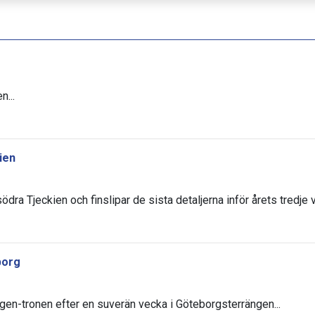
n...
ien
ödra Tjeckien och finslipar de sista detaljerna inför årets tredje
borg
gen-tronen efter en suverän vecka i Göteborgsterrängen...