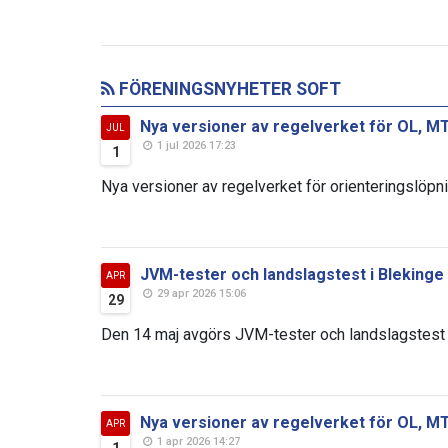
FÖRENINGSNYHETER SOFT
Nya versioner av regelverket för OL, MT
JUL
1 jul 2026 17:23
1
Nya versioner av regelverket för orienteringslöpni
JVM-tester och landslagstest i Blekinge
APR
29 apr 2026 15:06
29
Den 14 maj avgörs JVM-tester och landslagstest i
Nya versioner av regelverket för OL, M
APR
1 apr 2026 14:27
1