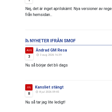
Nej, det är inget aprilskämt. Nya versioner av reg
från hemsidan...
NYHETER IFRÅN SMOF
Ändrad GM Resa
AUG
3 aug 2026 16:39
3
Nu så börjar det bli dags
Kansliet stängt
JUL
8 jul 2026 09:45
8
Nu så tar jag lite ledigt!