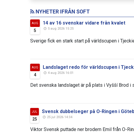
NYHETER IFRÅN SOFT
14 av 16 svenskar vidare från kvalet
AUG
5 aug 2026 15:25
5
Sverige fick en stark start på världscupen i Tjeckie
Landslaget redo för världscupen i Tjeck
AUG
4 aug 2026 16:01
4
Det svenska landslaget är på plats i Vyšší Brod i s
Svensk dubbelseger på O-Ringen i Göte
JUL
25 jul 2026 14:34
25
Viktor Svensk puttade ner brodern Emil från O-Rin