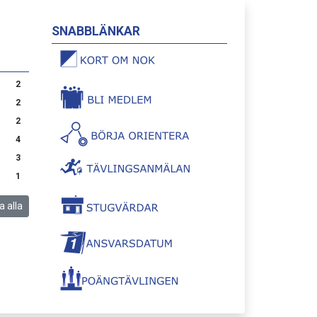
SNABBLÄNKAR
2
2
2
4
3
1
a alla