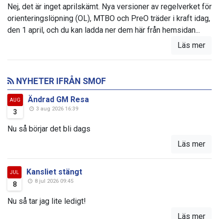
Nej, det är inget aprilskämt. Nya versioner av regelverket för
orienteringslöpning (OL), MTBO och PreO träder i kraft idag,
den 1 april, och du kan ladda ner dem här från hemsidan...
Läs mer
NYHETER IFRÅN SMOF
Ändrad GM Resa
AUG
3 aug 2026 16:39
3
Nu så börjar det bli dags
Läs mer
Kansliet stängt
JUL
8 jul 2026 09:45
8
Nu så tar jag lite ledigt!
Läs mer