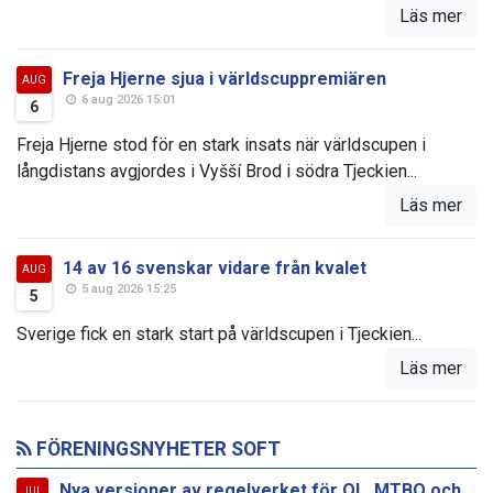
Läs mer
Freja Hjerne sjua i världscuppremiären
AUG
6 aug 2026 15:01
6
Freja Hjerne stod för en stark insats när världscupen i
långdistans avgjordes i Vyšší Brod i södra Tjeckien...
Läs mer
14 av 16 svenskar vidare från kvalet
AUG
5 aug 2026 15:25
5
Sverige fick en stark start på världscupen i Tjeckien...
Läs mer
FÖRENINGSNYHETER SOFT
Nya versioner av regelverket för OL, MTBO och
JUL