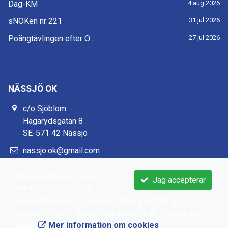
Dag-KM
4 aug 2026
sNOKen nr 221
31 jul 2026
Poängtävlingen efter O...
27 jul 2026
NÄSSJÖ OK
c/o Sjöblom
Hagarydsgatan 8
SE-571 42 Nässjö
nassjo.ok@gmail.com
https://www.nassjook.se/
På vår webbplats använder vi
Jag accepterar
kakor (cookies) för att
webbplatsen ska fungera på ett bra sätt för dig.
Genom att surfa vidare godkänner du att vi använder
kakor.
Mer information om cookies
.