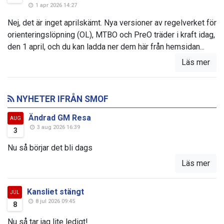
1 apr 2026 14:27
Nej, det är inget aprilskämt. Nya versioner av regelverket för
orienteringslöpning (OL), MTBO och PreO träder i kraft idag,
den 1 april, och du kan ladda ner dem här från hemsidan...
Läs mer
NYHETER IFRÅN SMOF
Ändrad GM Resa
AUG
3 aug 2026 16:39
3
Nu så börjar det bli dags
Läs mer
Kansliet stängt
JUL
8 jul 2026 09:45
8
Nu så tar jag lite ledigt!