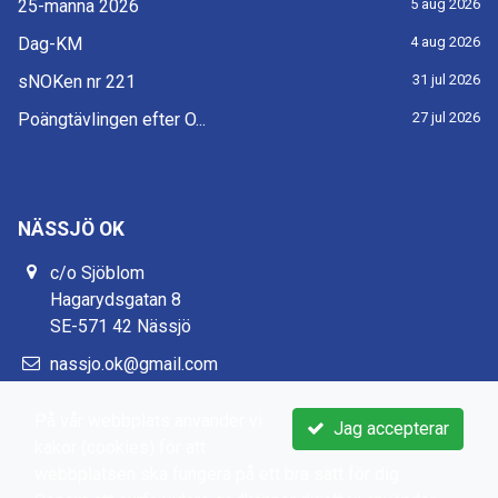
25-manna 2026
5 aug 2026
Dag-KM
4 aug 2026
sNOKen nr 221
31 jul 2026
Poängtävlingen efter O...
27 jul 2026
NÄSSJÖ OK
c/o Sjöblom
Hagarydsgatan 8
SE-571 42 Nässjö
nassjo.ok@gmail.com
https://www.nassjook.se/
På vår webbplats använder vi
Jag accepterar
kakor (cookies) för att
webbplatsen ska fungera på ett bra sätt för dig.