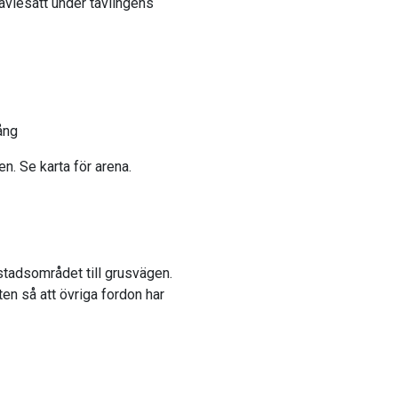
avlesätt under tävlingens
ång
. Se karta för arena.
stadsområdet till grusvägen.
ten så att övriga fordon har