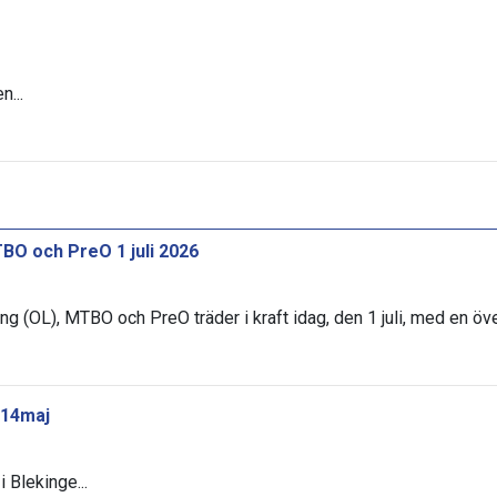
n...
BO och PreO 1 juli 2026
ng (OL), MTBO och PreO träder i kraft idag, den 1 juli, med en öv
 14maj
 Blekinge...