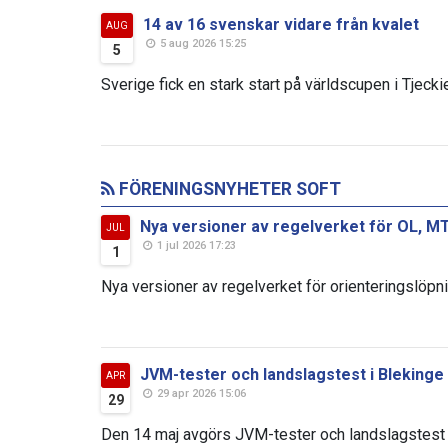
14 av 16 svenskar vidare från kvalet
AUG
5 aug 2026 15:25
5
Sverige fick en stark start på världscupen i Tjeckie
FÖRENINGSNYHETER SOFT
Nya versioner av regelverket för OL, MT
JUL
1 jul 2026 17:23
1
Nya versioner av regelverket för orienteringslöpni
JVM-tester och landslagstest i Blekinge
APR
29 apr 2026 15:06
29
Den 14 maj avgörs JVM-tester och landslagstest i