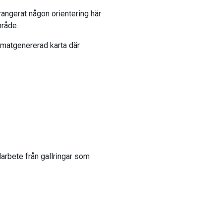
rangerat någon orientering här
mråde.
tomatgenererad karta där
darbete från gallringar som