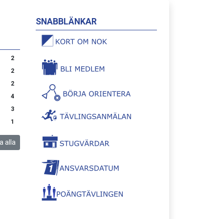
SNABBLÄNKAR
2
2
2
4
3
1
a alla